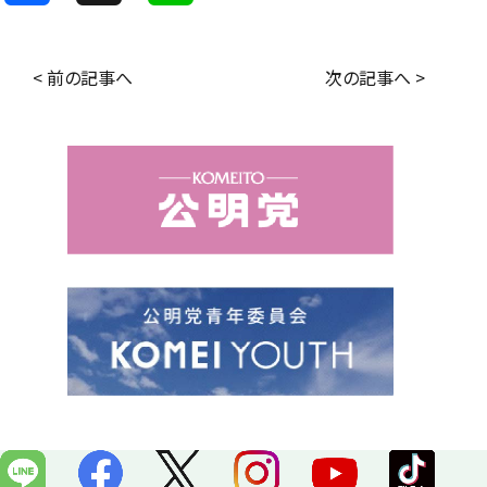
a
i
c
n
< 前の記事へ
次の記事へ >
e
e
b
o
o
k