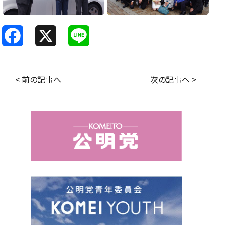
F
X
L
a
i
c
n
< 前の記事へ
次の記事へ >
e
e
b
o
o
k