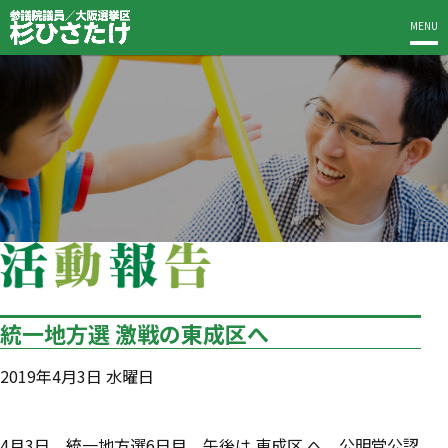
MENU
統一地方選 激戦の東成区へ
2019年4月3日 水曜日
4月3日、統一地方選6日目、午後は 東成区 へ。公明党公認