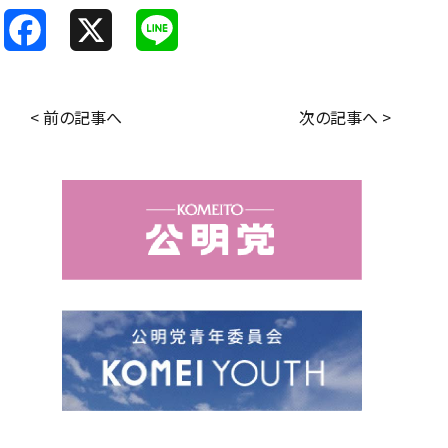
F
X
L
a
i
c
n
< 前の記事へ
次の記事へ >
e
e
b
o
o
k