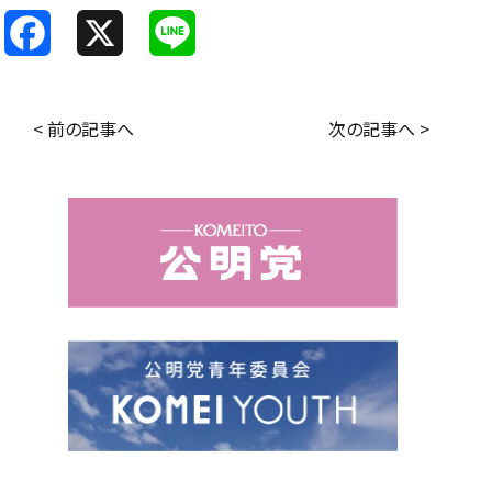
F
X
L
a
i
c
n
< 前の記事へ
次の記事へ >
e
e
b
o
o
k