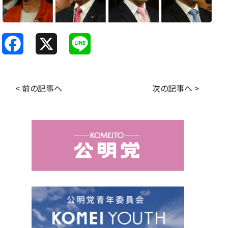
F
X
L
a
i
c
n
< 前の記事へ
次の記事へ >
e
e
b
o
o
k