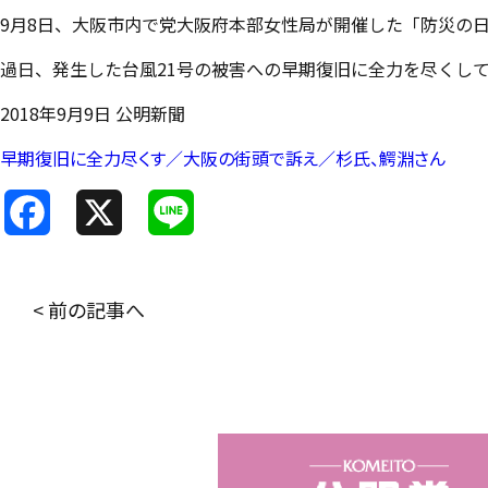
9月8日、大阪市内で党大阪府本部女性局が開催した「防災の
過日、発生した台風21号の被害への早期復旧に全力を尽くし
2018年9月9日 公明新聞
早期復旧に全力尽くす／大阪の街頭で訴え／杉氏、鰐淵さん
F
X
L
a
i
c
n
< 前の記事へ
e
e
b
o
o