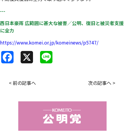
---
西日本豪雨 広範囲に甚大な被害／公明、復旧と被災者支援
に全力
https://www.komei.or.jp/komeinews/p5747/
F
X
L
a
i
c
n
< 前の記事へ
次の記事へ >
e
e
b
o
o