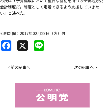
杉氏は「予算編成において重要な役割を持つのが新地方公
会計制度だ。制度として定着できるよう支援していきた
い」と述べた。
公明新聞：2017年02月28日（火）付
F
X
L
a
i
c
n
< 前の記事へ
次の記事へ >
e
e
b
o
o