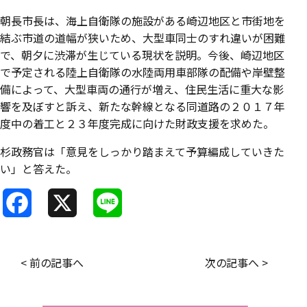
朝長市長は、海上自衛隊の施設がある崎辺地区と市街地を
結ぶ市道の道幅が狭いため、大型車同士のすれ違いが困難
で、朝夕に渋滞が生じている現状を説明。今後、崎辺地区
で予定される陸上自衛隊の水陸両用車部隊の配備や岸壁整
備によって、大型車両の通行が増え、住民生活に重大な影
響を及ぼすと訴え、新たな幹線となる同道路の２０１７年
度中の着工と２３年度完成に向けた財政支援を求めた。
杉政務官は「意見をしっかり踏まえて予算編成していきた
い」と答えた。
F
X
L
a
i
c
n
< 前の記事へ
次の記事へ >
e
e