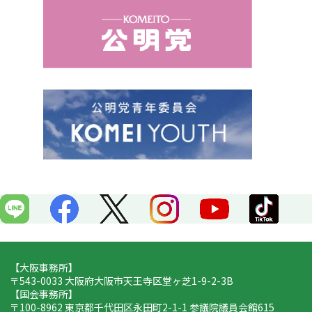
b
o
o
k
【大阪事務所】
〒543-0033 大阪府大阪市天王寺区堂ヶ芝1-9-2-3B
【国会事務所】
〒100-8962 東京都千代田区永田町2-1-1 参議院議員会館615