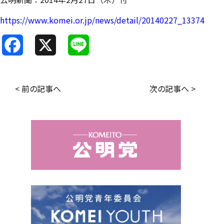
https://www.komei.or.jp/news/detail/20140227_13374
F
X
L
a
i
c
n
< 前の記事へ
次の記事へ >
e
e
b
o
o
k