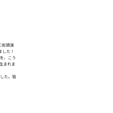
に街頭演
ました！
を、こう
生まれま
した。皆