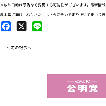
※放映日時は予告なく変更する可能性がございます。最新情報
夏本番に向け、杉ひさたけはさらに全力で走り抜いてまいりま
F
X
L
a
i
c
n
< 前の記事へ
e
e
b
o
o
k