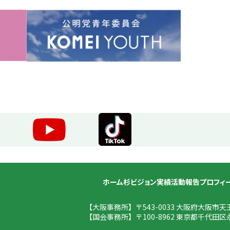
ホーム
杉ビジョン
実績
活動報告
プロフィ
【大阪事務所】
〒543-0033 大阪府大阪市天
【国会事務所】
〒100-8962 東京都千代田区