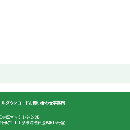
ール
ダウンロード
お問い合わせ
事務所
王寺区堂ヶ芝1-9-2-3B
永田町2-1-1 参議院議員会館615号室