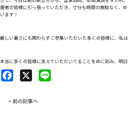
さて、今日は朝の駅立ちから、企業訪問、街頭演説を９か所、
援者の皆様に引っ張っていただき、寸分も時間の無駄なく、め
います！
厳しい暑さにも関わらずご参集いただいた多くの皆様に、私は
本当に多くの皆様に支えていただいてることを命に刻み、明日
F
X
L
a
i
c
n
< 前の記事へ
e
e
b