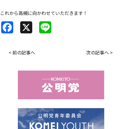
これから高槻に向かわせていただきます！
F
X
L
a
i
c
n
< 前の記事へ
次の記事へ >
e
e
b
o
o
k